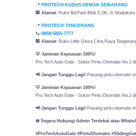
📍
PROTECH KUDUS DEMAK
SEMARANG
🏢
Alamat
: Ruko BizPark Blok C.06, Jl. Maduko
📍
PROTECH
TANGERANG
📞
0858-5855-7777
🏢
Alamat
: Ruko Little Ginza Citra Raya Tangera
💡 Jaminan Kepuasan 100%!
Pro Tech Auto Gate - Solusi Pintu Otomatis No.1 d
📢 Jangan Tunggu Lagi!
Pasang pintu otomatis i
💡 Jaminan Kepuasan 100%!
Pro Tech Auto Gate - Solusi Pintu Otomatis No.1 d
📢 Jangan Tunggu Lagi!
Pasang pintu otomatis i
☎️ Segera Hubungi Admin Terdekat atau Whats
#ProTechAutoGate #PintuOtomatis #SlidingGa