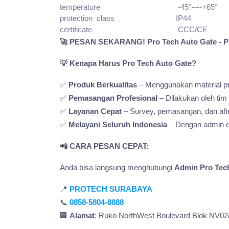
temperature -45°----+65°
protection class IP44
certificate CCC/CE
🚀 PESAN SEKARANG! Pro Tech Auto Gate - Pi
💡 Kenapa Harus Pro Tech Auto Gate?
✅
Produk Berkualitas
– Menggunakan material pr
✅
Pemasangan Profesional
– Dilakukan oleh tim
✅
Layanan Cepat
– Survey, pemasangan, dan afte
✅
Melayani Seluruh Indonesia
– Dengan admin d
📲 CARA PESAN CEPAT:
Anda bisa langsung menghubungi
Admin Pro Tec
📍
PROTECH SURABAYA
📞
0858-5804-8888
🏢
Alamat
: Ruko NorthWest Boulevard Blok NV02/