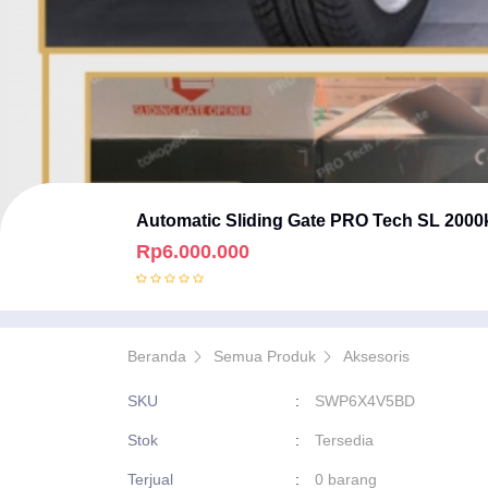
Automatic Sliding Gate PRO Tech SL 2000
Rp6.000.000
Beranda
Semua Produk
Aksesoris
SKU
:
SWP6X4V5BD
Stok
:
Tersedia
Terjual
:
0 barang